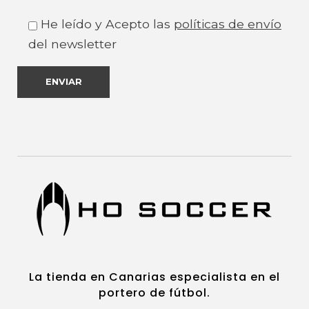
He leído y Acepto las
políticas de envío
del newsletter
https://www.hosoccercanarias.com
HOSoccer Canarias - Guantes y protecciones para porteros de fútbol.
La tienda en Canarias especialista en el
portero de fútbol.