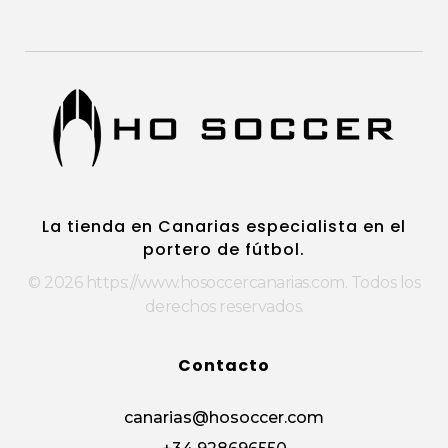
https://www.hosoccercanarias.com
HOSoccer Canarias - Guantes y protecciones para porteros de fútbol.
La tienda en Canarias especialista en el
portero de fútbol.
© 2026 https://www.hosoccercanarias.com. Todos los
derechos reservados.
Contacto
canarias@hosoccer.com