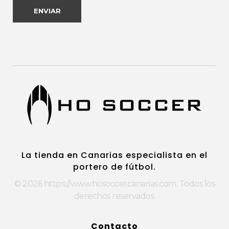
https://www.hosoccercanarias.com
HOSoccer Canarias - Guantes y protecciones para porteros de fútbol.
La tienda en Canarias especialista en el
portero de fútbol.
© 2026 https://www.hosoccercanarias.com. Todos los
derechos reservados.
Contacto