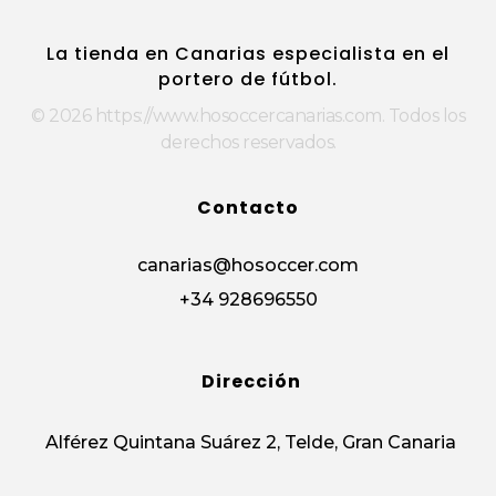
https://www.hosoccercanarias.com
HOSoccer Canarias - Guantes y protecciones para porteros de fútbol.
La tienda en Canarias especialista en el
portero de fútbol.
© 2026 https://www.hosoccercanarias.com. Todos los
derechos reservados.
Contacto
canarias@hosoccer.com
+34 928696550
Dirección
Alférez Quintana Suárez 2, Telde, Gran Canaria