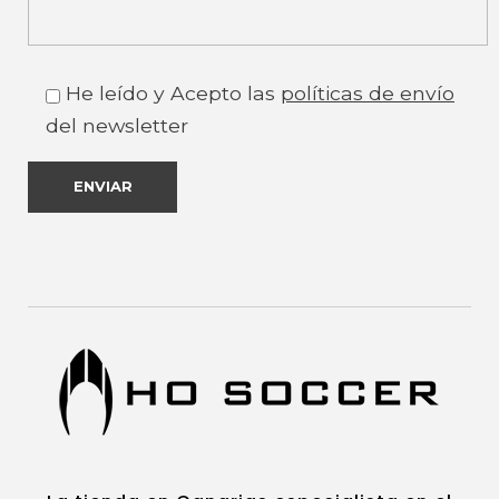
He leído y Acepto las
políticas de envío
del newsletter
https://www.hosoccercanarias.com
HOSoccer Canarias - Guantes y protecciones para porteros de fútbol.