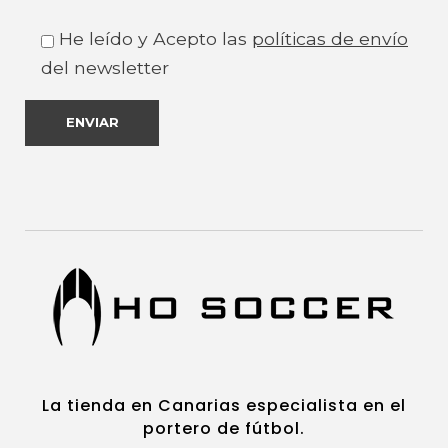
He leído y Acepto las
políticas de envío
del newsletter
https://www.hosoccercanarias.com
HOSoccer Canarias - Guantes y protecciones para porteros de fútbol.
La tienda en Canarias especialista en el
portero de fútbol.