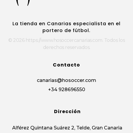
https://www.hosoccercanarias.com
HOSoccer Canarias - Guantes y protecciones para porteros de fútbol.
La tienda en Canarias especialista en el
portero de fútbol.
© 2026 https://www.hosoccercanarias.com. Todos los
derechos reservados.
Contacto
canarias@hosoccer.com
+34 928696550
Dirección
Alférez Quintana Suárez 2, Telde, Gran Canaria