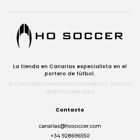
https://www.hosoccercanarias.com
HOSoccer Canarias - Guantes y protecciones para porteros de fútbol.
La tienda en Canarias especialista en el
portero de fútbol.
© 2026 https://www.hosoccercanarias.com. Todos los
derechos reservados.
Contacto
canarias@hosoccer.com
+34 928696550