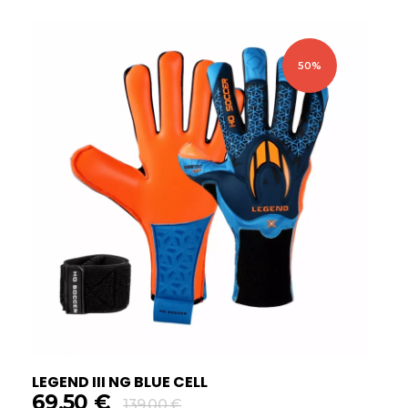
50%
LEGEND III NG BLUE CELL
69,50
€
139,00
€