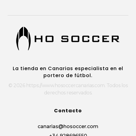
https://www.hosoccercanarias.com
HOSoccer Canarias - Guantes y protecciones para porteros de fútbol.
La tienda en Canarias especialista en el
portero de fútbol.
© 2026 https://www.hosoccercanarias.com. Todos los
derechos reservados.
Contacto
canarias@hosoccer.com
+34 928696550