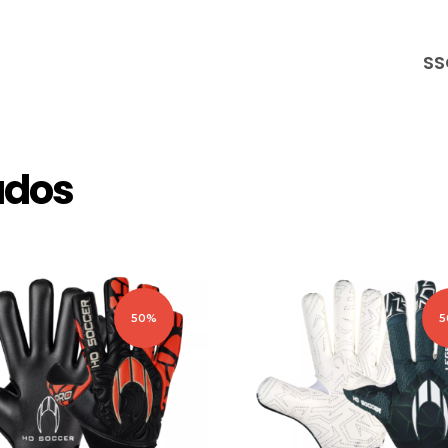
SS
ados
50%
5