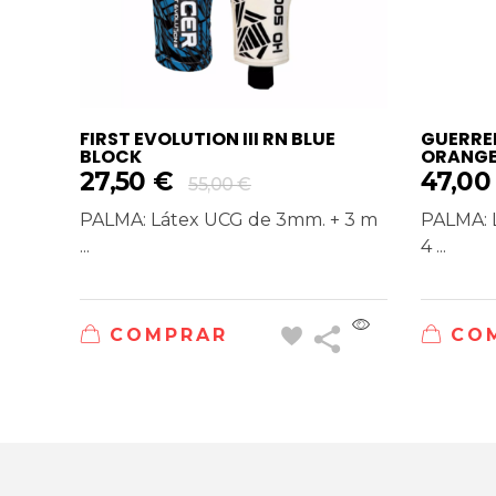
FIRST EVOLUTION III RN BLUE
GUERRER
BLOCK
ORANG
27,50
€
47,0
55,00
€
PALMA: Látex UCG de 3mm. + 3 m
PALMA:
...
4 ...
COMPRAR
CO