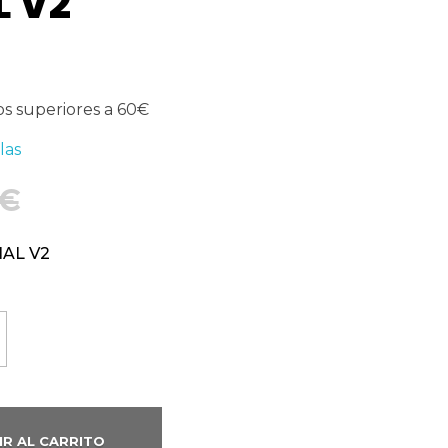
L V2
os superiores a 60€
las
€
IAL V2
IR AL CARRITO