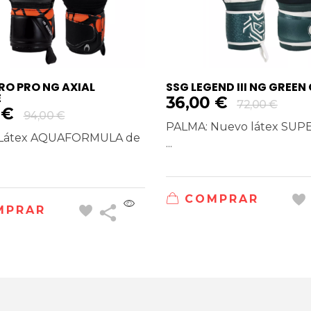
O PRO NG AXIAL
SSG LEGEND III NG GREEN 
E
36,00
€
72,00
€
0
€
94,00
€
PALMA: Nuevo látex SU
 Látex AQUAFORMULA de
...
COMPRAR
MPRAR