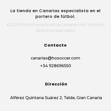
https://www.hosoccercanarias.com
La tienda en Canarias especialista en el
portero de fútbol.
© 2026 https://www.hosoccercanarias.com. Todos los
derechos reservados.
Contacto
canarias@hosoccer.com
+34 928696550
Dirección
Alférez Quintana Suárez 2, Telde, Gran Canaria