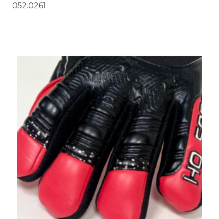
052.0261