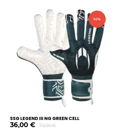
50%
SSG LEGEND III NG GREEN CELL
36,00
€
72,00
€