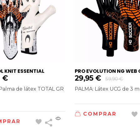
 KNIT ESSENTIAL
PRO EVOLUTION NG WEB
0
€
29,95
€
59,90
€
Palma de látex TOTAL GR
PALMA: Látex UCG de 3 mm. 
COMPRAR
MPRAR