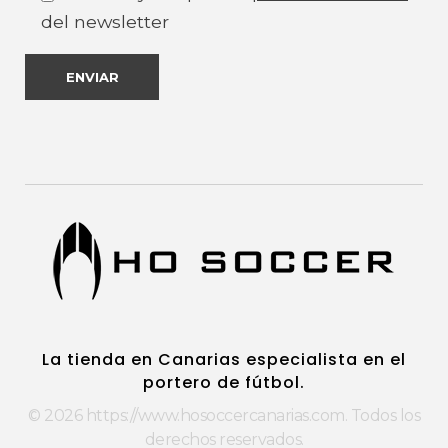
del newsletter
https://www.hosoccercanarias.com
HOSoccer Canarias - Guantes y protecciones para porteros de fútbol.
La tienda en Canarias especialista en el
portero de fútbol.
© 2026 https://www.hosoccercanarias.com. Todos los
derechos reservados.