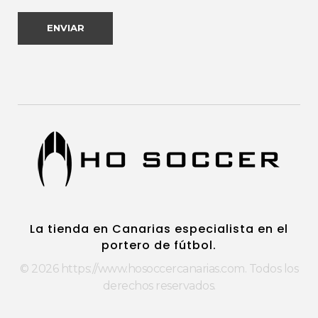
https://www.hosoccercanarias.com
HOSoccer Canarias - Guantes y protecciones para porteros de fútbol.
La tienda en Canarias especialista en el
portero de fútbol.
© 2026 https://www.hosoccercanarias.com. Todos los
derechos reservados.