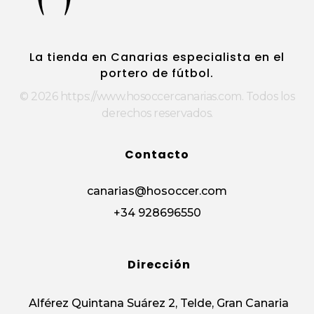
https://www.hosoccercanarias.com
HOSoccer Canarias - Guantes y protecciones para porteros de fútbol.
La tienda en Canarias especialista en el
portero de fútbol.
© 2026 https://www.hosoccercanarias.com. Todos los
derechos reservados.
Contacto
canarias@hosoccer.com
+34 928696550
Dirección
Alférez Quintana Suárez 2, Telde, Gran Canaria