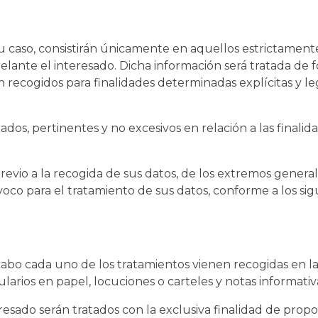
su caso, consistirán únicamente en aquellos estrictamente
delante el interesado. Dicha información será tratada de f
án recogidos para finalidades determinadas explícitas y l
dos, pertinentes y no excesivos en relación a las finalid
 previo a la recogida de sus datos, de los extremos gener
voco para el tratamiento de sus datos, conforme a los sig
 a cabo cada uno de los tratamientos vienen recogidas en 
larios en papel, locuciones o carteles y notas informativa
resado serán tratados con la exclusiva finalidad de prop